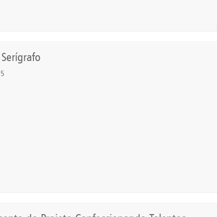
 Serígrafo
25