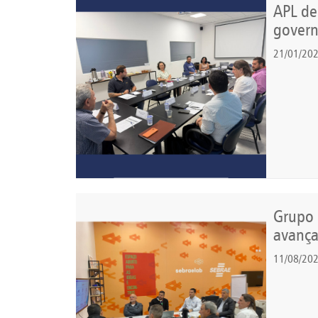
APL de
gover
21/01/20
Grupo 
avança
11/08/20