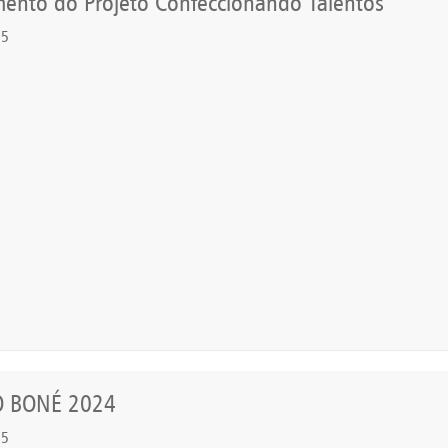
ento do Projeto Confeccionando Talentos
25
O BONÉ 2024
25