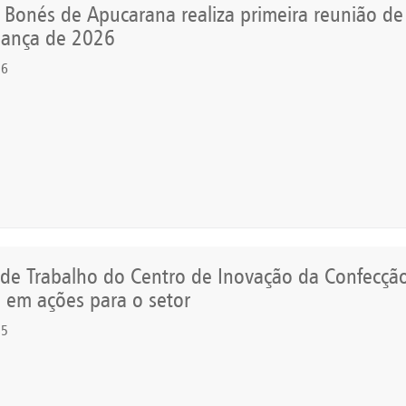
 Bonés de Apucarana realiza primeira reunião de
nança de 2026
26
Reajuste Salarial 2019/202
Fomento Paraná
de Trabalho do Centro de Inovação da Confecçã
 em ações para o setor
25