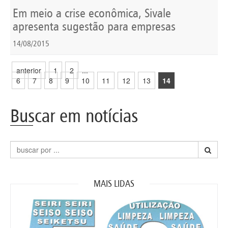
Em meio a crise econômica, Sivale
apresenta sugestão para empresas
14/08/2015
anterior
1
2
...
6
7
8
9
10
11
12
13
14
Buscar em notícias
MAIS LIDAS