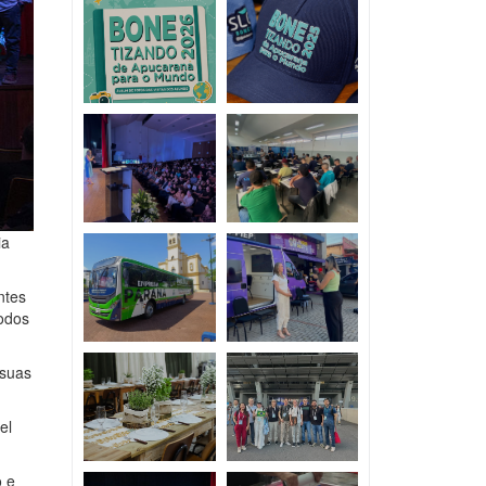
ia
ntes
odos
 suas
el
o e