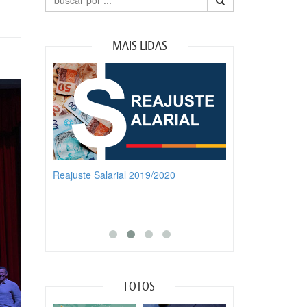
MAIS LIDAS
0
Treinamento 5S
Participe da Pales
FOTOS