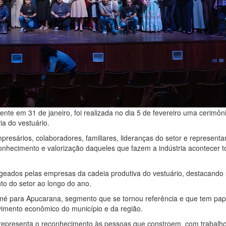
te em 31 de janeiro, foi realizada no dia 5 de fevereiro uma cerimôn
a do vestuário.
resários, colaboradores, familiares, lideranças do setor e representa
hecimento e valorização daqueles que fazem a indústria acontecer t
ageados pelas empresas da cadeia produtiva do vestuário, destacando
nto do setor ao longo do ano.
boné para Apucarana, segmento que se tornou referência e que tem pap
imento econômico do município e da região.
representa o reconhecimento às pessoas que constroem, com trabalh