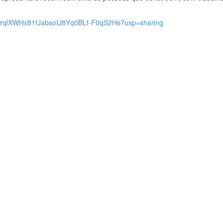
rs/1rqlXWHx81fJabsoIJ8Yq0BLf-F0qS2Hs?usp=sharing