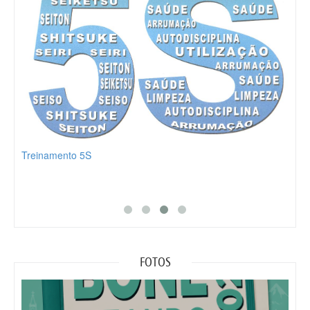
Treinamento 5S
Part
FOTOS