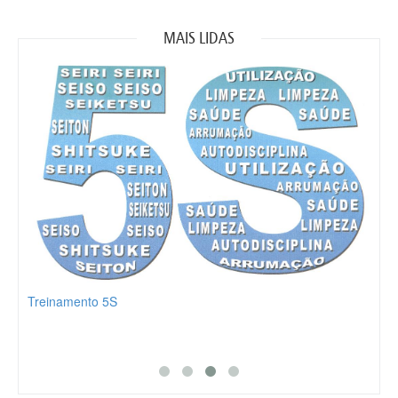
MAIS LIDAS
Treinamento 5S
Part