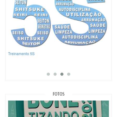
Treinamento 5S
Part
FOTOS