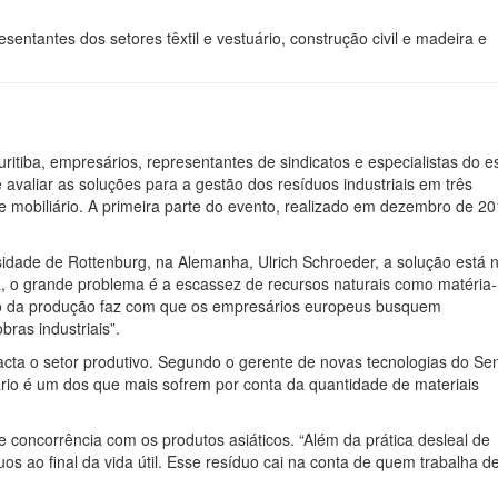
entantes dos setores têxtil e vestuário, construção civil e madeira e
ritiba, empresários, representantes de sindicatos e especialistas do e
valiar as soluções para a gestão dos resíduos industriais em três
ra e mobiliário. A primeira parte do evento, realizado em dezembro de 20
rsidade de Rottenburg, na Alemanha, Ulrich Schroeder, a solução está 
a, o grande problema é a escassez de recursos naturais como matéria-
Reajuste Salarial 2019/202
Fomento Paraná
to da produção faz com que os empresários europeus busquem
ras industriais”.
acta o setor produtivo. Segundo o gerente de novas tecnologias do Se
uário é um dos que mais sofrem por conta da quantidade de materiais
e concorrência com os produtos asiáticos. “Além da prática desleal de
 ao final da vida útil. Esse resíduo cai na conta de quem trabalha d