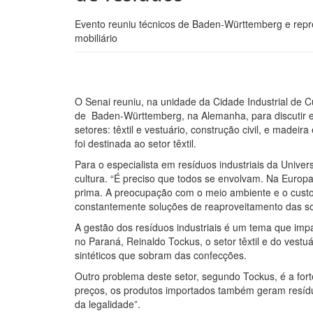
Evento reuniu técnicos de Baden-Württemberg e repres
mobiliário
O Senai reuniu, na unidade da Cidade Industrial de Cu
de Baden-Württemberg, na Alemanha, para discutir e a
setores: têxtil e vestuário, construção civil, e madei
foi destinada ao setor têxtil.
Para o especialista em resíduos industriais da Unive
cultura. “É preciso que todos se envolvam. Na Europ
prima. A preocupação com o meio ambiente e o cus
constantemente soluções de reaproveitamento das sob
A gestão dos resíduos industriais é um tema que imp
no Paraná, Reinaldo Tockus, o setor têxtil e do vest
sintéticos que sobram das confecções.
Outro problema deste setor, segundo Tockus, é a fort
preços, os produtos importados também geram resíduos
da legalidade”.