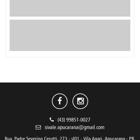
(43) 99851-0027
sivale.apucarana@gmail.com
Rua Padre Severino Cerutti, 273 - sl01 - Vila Agari, Apucarana - PR,