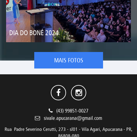
DIA DO BONÉ 2024
MAIS FOTOS
(43) 99851-0027
sivale.apucarana@gmail.com
Rua Padre Severino Cerutti, 273 - sl01 - Vila Agari, Apucarana - PR,
86808-080