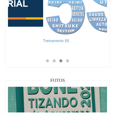
Treinamento 5S
Part
FOTOS