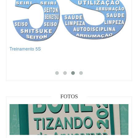
Treinamento 5S
Part
FOTOS