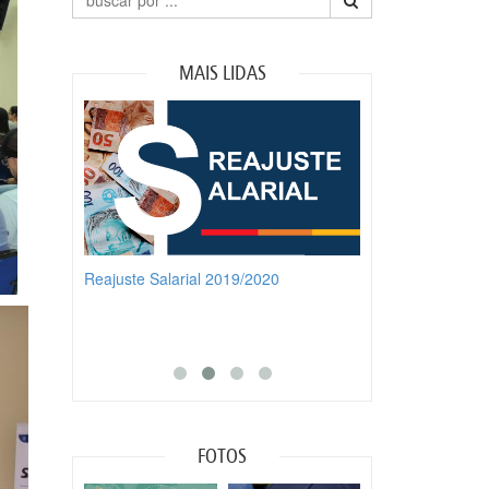
MAIS LIDAS
0
Treinamento 5S
Participe da Pales
FOTOS