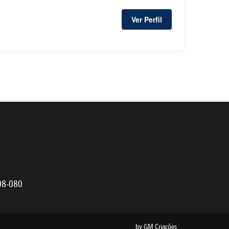
Ver Perfil
808-080
by
GM Criações