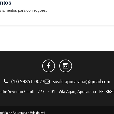
entos
aviamentos para confecções.
(43) 99851-0027
sivale.apucarana@gmail.com
dre Severino Cerutti, 273 - sl01 - Vila Agari, Apucarana - PR, 86
tuário de Apucarana e Vale do Ivaí